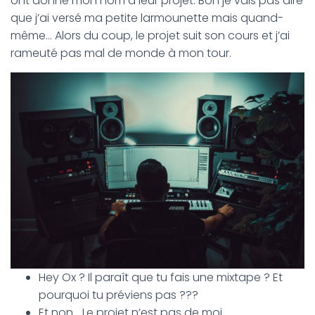
ont donné mon nom à leur projet. Bon je vais pas dire
que j’ai versé ma petite larmounette mais quand-
même… Alors du coup, le projet suit son cours et j’ai
rameuté pas mal de monde à mon tour.
Hey Ox ? Il paraît que tu fais une mixtape ? Et
pourquoi tu préviens pas ???
Et non… Le projet n’est pas de moi…