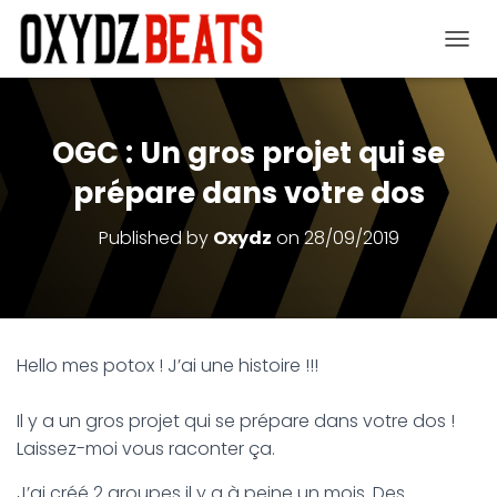
OUVRI
OGC : Un gros projet qui se
prépare dans votre dos
Published by
Oxydz
on
28/09/2019
Hello mes potox ! J’ai une histoire !!!
Il y a un gros projet qui se prépare dans votre dos !
Laissez-moi vous raconter ça.
J’ai créé 2 groupes il y a à peine un mois. Des