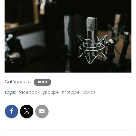
Catégories :
BLOG
Tags:
facebook
groupe
mixtape
Oxydz