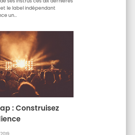
e ses instrus ces dix dernières
et le label indépendant
nce un…
rap : Construisez
dience
/2019