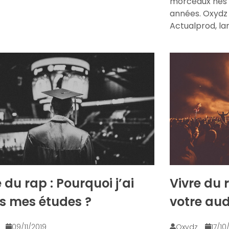
morceaux nés d
années. Oxydz 
Actualprod, la
 du rap : Pourquoi j’ai
Vivre du 
is mes études ?
votre au
z
09/11/2019
Oxydz
17/10