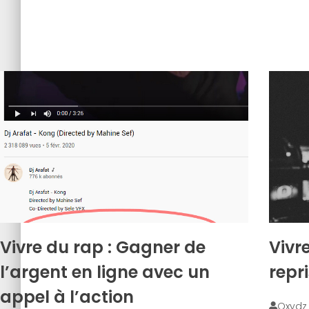
Vivre du rap : Gagner de
Vivre
l’argent en ligne avec un
repr
appel à l’action
Oxyd